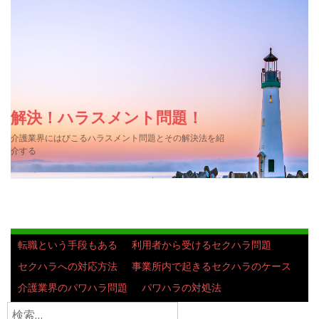
解決！ハラスメント問題！
介護業界にはびこるハラスメント問題とその解決法を紹
介する
転職という手段もある
利用者から受けるセクハラ問題
セクハラへの対応方法
事業所内で起きるセクハラのケース
介護業界のパワハラ問題
パワハラの対処法
検